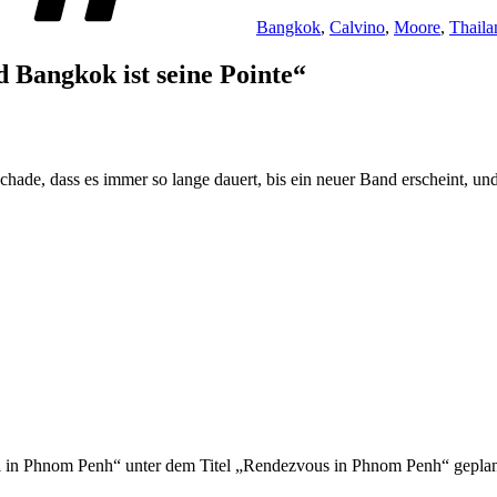
Bangkok
,
Calvino
,
Moore
,
Thaila
d Bangkok ist seine Pointe“
chade, dass es immer so lange dauert, bis ein neuer Band erscheint, un
ull in Phnom Penh“ unter dem Titel „Rendezvous in Phnom Penh“ gepla