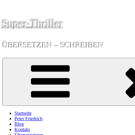
Zum
Inhalt
springen
Super-Thriller
ÜBERSETZEN – SCHREIBEN
Startseite
Peter Friedrich
Blog
Kontakt
Übersetzungen