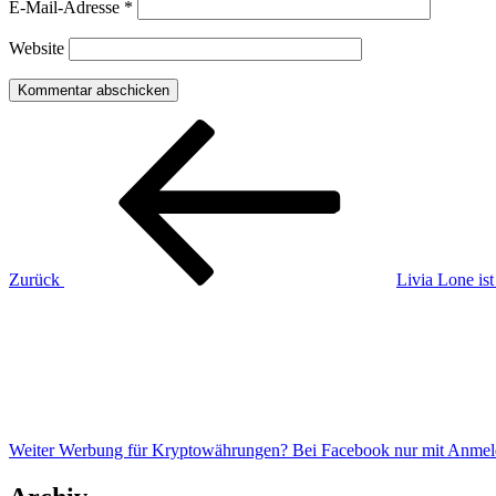
E-Mail-Adresse
*
Website
Beitragsnavigation
Vorheriger
Beitrag
Zurück
Livia Lone ist
Nächster
Beitrag
Weiter
Werbung für Kryptowährungen? Bei Facebook nur mit Anme