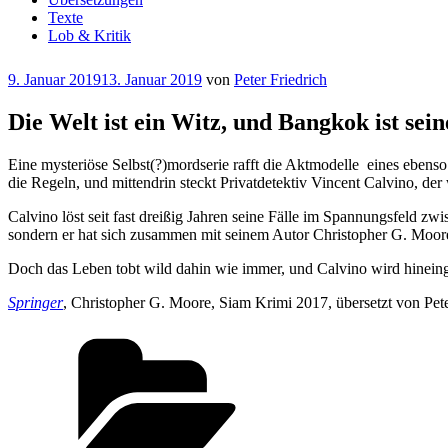
Texte
Lob & Kritik
Veröffentlicht
9. Januar 2019
13. Januar 2019
von
Peter Friedrich
am
Die Welt ist ein Witz, und Bangkok ist sein
Eine mysteriöse Selbst(?)mordserie rafft die Aktm
odelle
eines ebenso
die Regeln, und mittendrin steckt Privatdetektiv Vincent Calvino, der
Calvino löst seit fast dreißig Jahren seine Fälle im Spannungsfeld zw
sondern er hat sich zusammen mit seinem Autor Christopher G. Moore 
Doch das Leben tobt wild dahin wie immer, und Calvino wird hineing
Springer
, Christopher G. Moore, Siam Krimi 2017, übersetzt von Pete
Kategorien